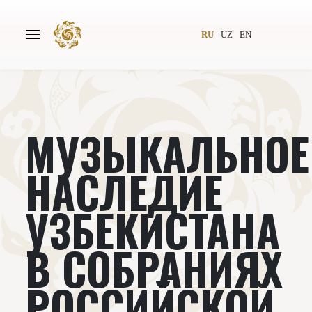
RU
UZ
EN
МУЗЫКАЛЬНОЕ
Главная
О проекте
Авторы
Всемирное общество
НАСЛЕДИЕ
Издательство
Новости
УЗБЕКИСТАНА
Проекты
Подкасты
В СОБРАНИЯХ
Книги
Видеолекторий
РОССИЙСКОЙ