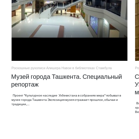
Роскошные рукописи Алишера Навои в библиотеках Стамбула
Ро
Музей города Ташкента. Специальный
С
репортаж
У
м
Проект "Культурное наследие Узбекистана в собраниях мира" побывал в
музее города Ташкента Экспозиция музея отражает прошлое, обычаи и
Ви
традиции,…
хр
Ве