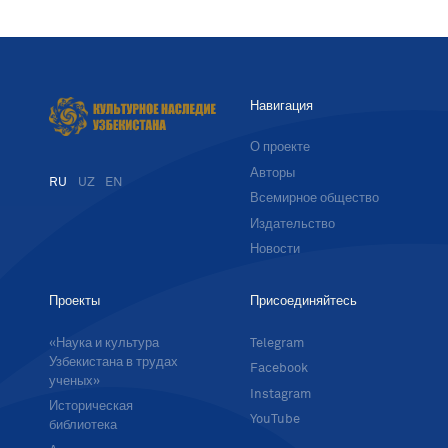
Навигация
О проекте
Авторы
RU
UZ
EN
Всемирное общество
Издательство
Новости
Проекты
Присоединяйтесь
«Наука и культура
Telegram
Узбекистана в трудах
Facebook
ученых»
Instagram
Историческая
YouTube
библиотека