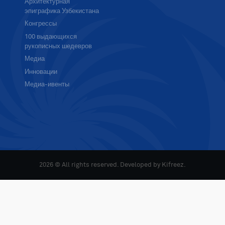
Архитектурная
эпиграфика Узбекистана
Конгрессы
100 выдающихся
рукописных шедевров
Медиа
Инновации
Медиа-ивенты
2026 © All rights reserved. Developed by
Kifreez
.