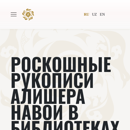
RU
UZ
EN
РОСКОШНЫЕ
Главная
О проекте
Авторы
Всемирное общество
РУКОПИСИ
Издательство
Новости
АЛИШЕРА
Проекты
Подкасты
НАВОИ В
Книги
Видеолекторий
БИБЛИОТЕКАХ