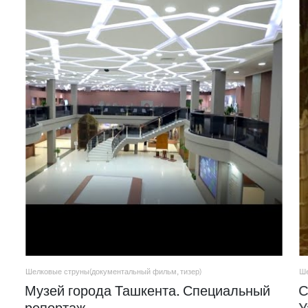
Шелковые струны(документальный фильм, тизер)
Ше
Музей города Ташкента. Специальный
С