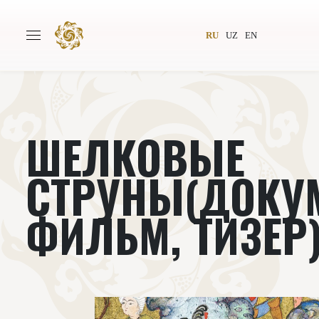
RU
UZ
EN
ШЕЛКОВЫЕ
Главная
О проекте
Авторы
Всемирное общество
СТРУНЫ(ДОКУ
Издательство
Новости
ФИЛЬМ, ТИЗЕР
Проекты
Подкасты
Книги
Видеолекторий