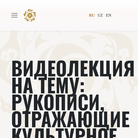
RU
UZ
EN
ВИДЕОЛЕКЦИЯ
Главная
О проекте
Авторы
Всемирное общество
НА ТЕМУ:
Издательство
Новости
РУКОПИСИ,
Проекты
Подкасты
ОТРАЖАЮЩИЕ
Книги
Видеолекторий
КУЛЬТУРНОЕ