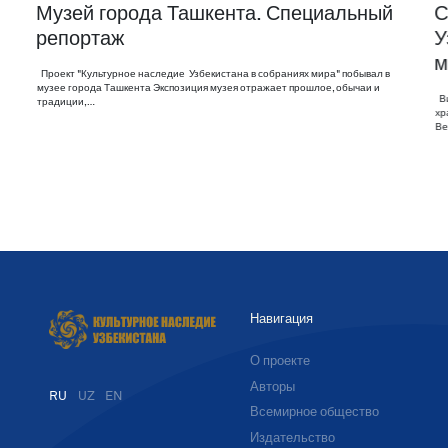
Музей города Ташкента. Специальный
С
репортаж
У
м
Проект "Культурное наследие Узбекистана в собраниях мира" побывал в
музее города Ташкента Экспозиция музея отражает прошлое, обычаи и
Ви
традиции,…
хр
Ве
Навигация
О проекте
Авторы
RU
UZ
EN
Всемирное общество
Издательство