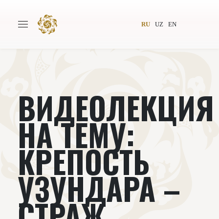
RU
UZ
EN
ВИДЕОЛЕКЦИЯ
Главная
О проекте
Авторы
Всемирное общество
НА ТЕМУ:
Издательство
Новости
КРЕПОСТЬ
Проекты
Подкасты
УЗУНДАРА –
Книги
Видеолекторий
СТРАЖ