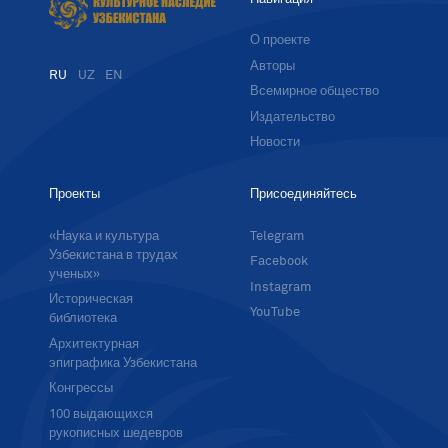
О проекте
Авторы
RU
UZ
EN
Всемирное общество
Издательство
Новости
Проекты
Присоединяйтесь
«Наука и культура
Telegram
Узбекистана в трудах
Facebook
ученых»
Instagram
Историческая
YouTube
библиотека
Архитектурная
эпиграфика Узбекистана
Конгрессы
100 выдающихся
рукописных шедевров