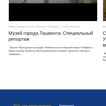
Видеолекция на тему: Крепость Узундара – страж Бактрии
Ви
Музей города Ташкента. Специальный
С
репортаж
У
м
Проект "Культурное наследие Узбекистана в собраниях мира" побывал в
музее города Ташкента Экспозиция музея отражает прошлое, обычаи и
Ви
традиции,…
хр
Ве
Навигация