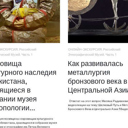
КСКУРСИЯ. Российский
ОНЛАЙН-ЭКСКУРСИЯ. Российский
ческий Музей. Часть 1
Этнографический Музей. Часть 1
ровища
Как развивалась
турного наследия
металлургия
кистана,
бронзового века в
ящиеся в
Центральной Ази
ании музея
Ответит на этот вопрос Миляна Радивоеви
видеолекции на тему: Шелковый Путь и Мет
опологии…
Бронзового Века в Центрально Азии ❗️ Вид
я посвящена сокровищам культурного
збекистана, хранящихся в собрании музея
ии и этнографии им.Петра Великого