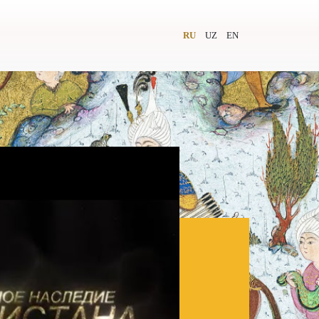
RU
UZ
EN
и
Видеолекторий