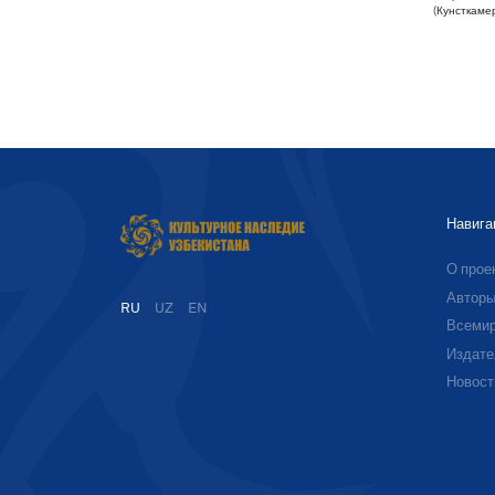
(Кунсткаме
Навига
О прое
Автор
RU
UZ
EN
Всемир
Издате
Новост