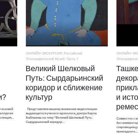
ОНЛАЙН-ЭКСКУРСИЯ. Российский
ОНЛАЙН-ЭКС
Этнографический Музей. Часть 1
Этнографичес
Великий Шелковый
Ташке
Путь: Сырдарьинский
декор
коридор и сближение
прикл
и?
культур
и ист
ремес
ч в новой
Представляем вашему вниманию видеолекцию
аллургия
выдающегося ученого-археолога, доктра Карла
еолекция…
Байпакова на тему “Великий Шелковый Путь:
Совместно с м
Сырдарьинский коридор…
без комментар
сокровищницу 
прикладного…