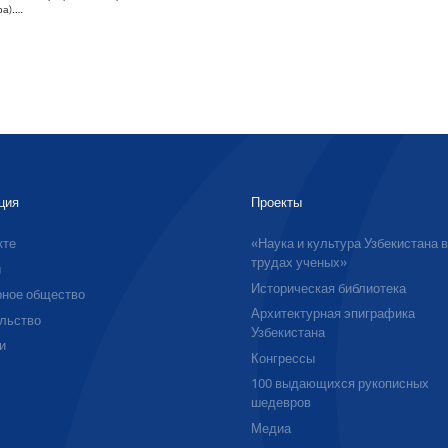
ра).…
ция
Проекты
кте
«Наука и культура Узбекистана 
трудах ученых»
ы
Историческая библиотека
ное общество
Архитектурная эпиграфика
льство
Узбекистана
и
Конгрессы
100 выдающихся рукописных
шедевров
Медиа