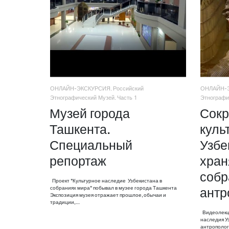
ОНЛАЙН-ЭКСКУРСИЯ. Российский
ОНЛАЙН-Э
Этнографический Музей. Часть 1
Этнографи
Музей города
Сок
Ташкента.
куль
Специальный
Узбе
репортаж
хран
собр
Проект "Культурное наследие Узбекистана в
собраниях мира" побывал в музее города Ташкента
антр
Экспозиция музея отражает прошлое, обычаи и
традиции,…
Видеолекци
наследия У
антрополог