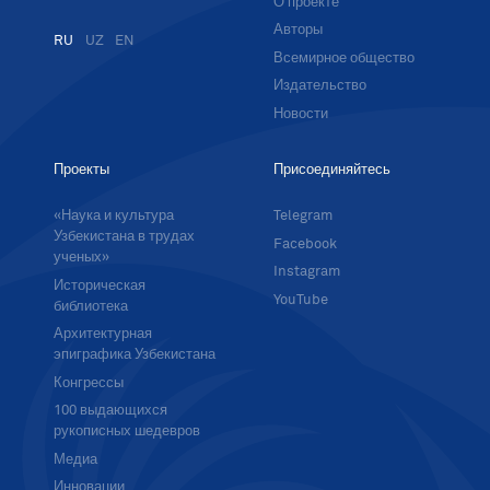
О проекте
Авторы
RU
UZ
EN
Всемирное общество
Издательство
Новости
Проекты
Присоединяйтесь
«Наука и культура
Telegram
Узбекистана в трудах
Facebook
ученых»
Instagram
Историческая
YouTube
библиотека
Архитектурная
эпиграфика Узбекистана
Конгрессы
100 выдающихся
рукописных шедевров
Медиа
Инновации