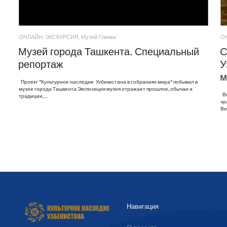
ОНЛАЙН-ЭКСКУРСИЯ. Музей Глинки
О
Музей города Ташкента. Специальный
С
репортаж
У
м
Проект "Культурное наследие Узбекистана в собраниях мира" побывал в
музее города Ташкента Экспозиция музея отражает прошлое, обычаи и
Ви
традиции,…
хр
Ве
Навигация