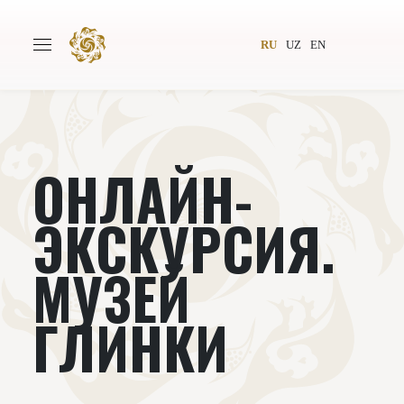
RU
UZ
EN
ОНЛАЙН-
Главная
О проекте
Авторы
Всемирное общество
ЭКСКУРСИЯ.
Издательство
Новости
МУЗЕЙ
Проекты
Подкасты
ГЛИНКИ
Книги
Видеолекторий