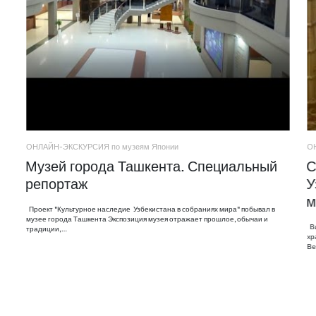
ОНЛАЙН-ЭКСКУРСИЯ по музеям Японии
О
Музей города Ташкента. Специальный
С
репортаж
У
м
Проект "Культурное наследие Узбекистана в собраниях мира" побывал в
музее города Ташкента Экспозиция музея отражает прошлое, обычаи и
Ви
традиции,…
хр
Ве