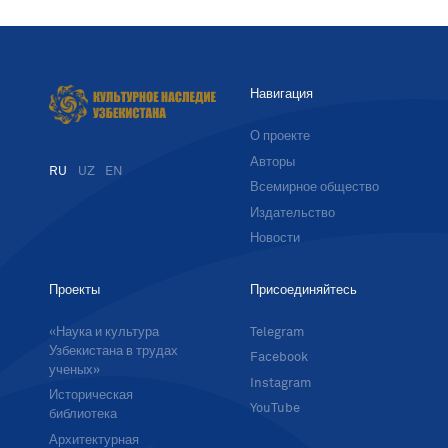
Навигация
О проекте
Авторы
RU
UZ
EN
Всемирное общество
Издательство
Новости
Проекты
Присоединяйтесь
«Наука и культура
Telegram
Узбекистана в трудах
Facebook
ученых»
Instagram
Историческая
YouTube
библиотека
Архитектурная