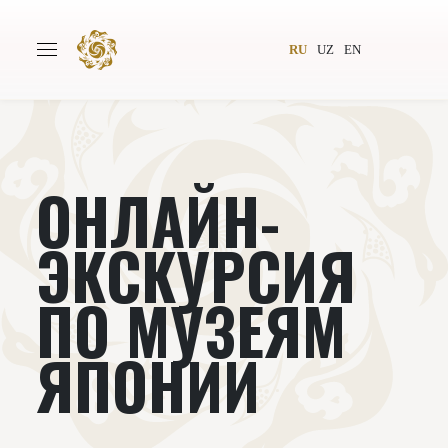
RU
UZ
EN
ОНЛАЙН-
Главная
О проекте
Авторы
Всемирное общество
ЭКСКУРСИЯ
Издательство
Новости
ПО МУЗЕЯМ
Проекты
Подкасты
ЯПОНИИ
Книги
Видеолекторий