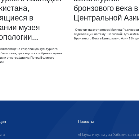
кистана,
бронзового века в
ящиеся в
Центральной Ази
ании музея
Ответит на этот вопрос Миляна Радивоеви
видеолекции на тему: Шелковый Путь и Мет
опологии…
Бронзового Века в Центрально Азии ❗️ Вид
я посвящена сокровищам культурного
збекистана, хранящихся в собрании музея
ии и этнографии им.Петра Великого
ра).…
ция
Проекты
кте
«Наука и культура Узбекистана 