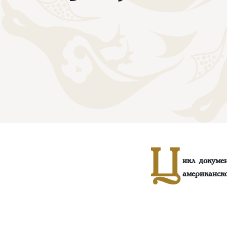
Ц
икл докуме
американск