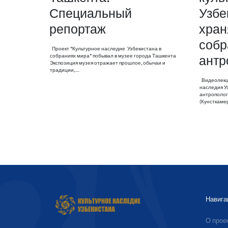
Специальный
Узбе
репортаж
хран
собр
Проект "Культурное наследие Узбекистана в
собраниях мира" побывал в музее города Ташкента
антр
Экспозиция музея отражает прошлое, обычаи и
традиции,…
Видеолекци
наследия У
антрополог
(Кунсткаме
Навига
О прое