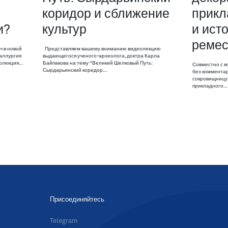
коридор и сближение
прикл
и?
культур
и ист
ремес
ч в новой
Представляем вашему вниманию видеолекцию
аллургия
выдающегося ученого-археолога, доктра Карла
еолекция…
Байпакова на тему “Великий Шелковый Путь:
Совместно с м
Сырдарьинский коридор…
без комментар
сокровищницу 
прикладного…
Присоединяйтесь
в
Telegram