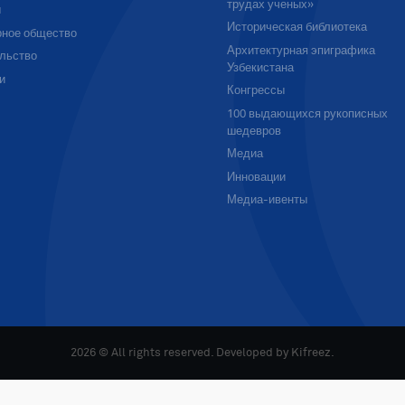
трудах ученых»
ы
Историческая библиотека
ное общество
Архитектурная эпиграфика
льство
Узбекистана
и
Конгрессы
100 выдающихся рукописных
шедевров
Медиа
Инновации
Медиа-ивенты
2026 © All rights reserved. Developed by
Kifreez
.