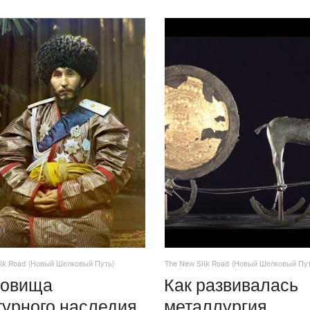
ilk Road (Новый Шелковый Путь)
The New Silk Road (Новый Шелковый Пут
ровища
Как развивалась
турного наследия
металлургия