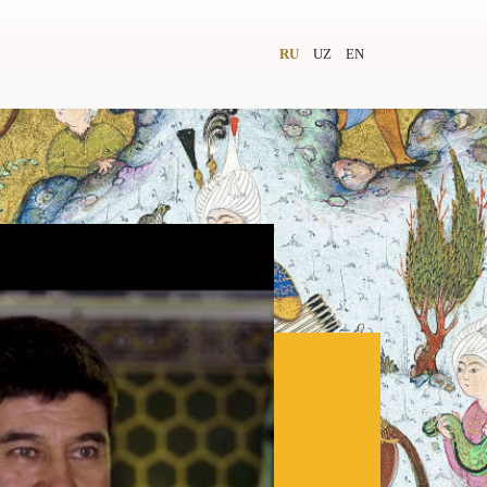
RU
UZ
EN
и
Видеолекторий