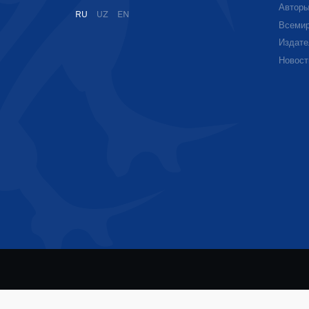
Автор
RU
UZ
EN
Всемир
Издате
Новост