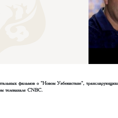
нтальных фильмов о "Новом Узбекистане", транслирующихс
ом телеканале CNBC.