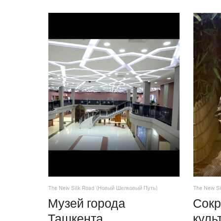
The New Silk Road (Новый Шелковый Путь)
The New S
Музей города
Сок
Ташкента.
куль