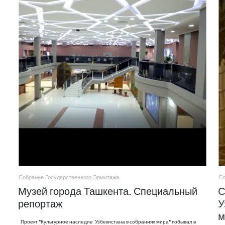
Собрание Государственного Эрмитажа
Со
Музей города Ташкента. Специальный
С
репортаж
У
м
Проект "Культурное наследие Узбекистана в собраниях мира" побывал в