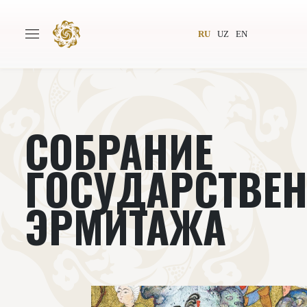
RU
UZ
EN
СОБРАНИЕ
Главная
О проекте
Авторы
Всемирное общество
ГОСУДАРСТВЕ
Издательство
Новости
ЭРМИТАЖА
Проекты
Подкасты
Книги
Видеолекторий