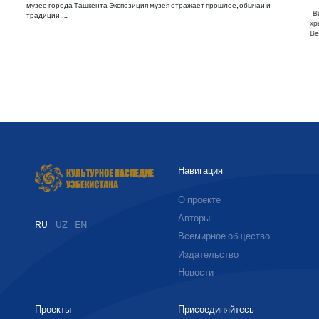
музее города Ташкента Экспозиция музея отражает прошлое, обычаи и
Ви
традиции,…
хр
Ве
Навигация
О проекте
Авторы
RU
UZ
EN
Всемирное общество
Издательство
Новости
Проекты
Присоединяйтесь