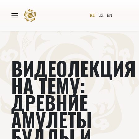
RU
UZ
EN
ВИДЕОЛЕКЦИЯ
Главная
О проекте
Авторы
Всемирное общество
НА ТЕМУ:
Издательство
Новости
ДРЕВНИЕ
Проекты
Подкасты
АМУЛЕТЫ
Книги
Видеолекторий
БУДДЫ И