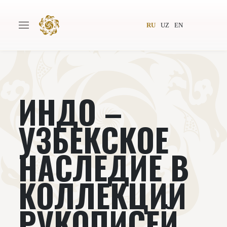
RU
UZ
EN
ИНДО –
Главная
О проекте
Авторы
Всемирное общество
УЗБЕКСКОЕ
Издательство
Новости
НАСЛЕДИЕ В
Проекты
Подкасты
КОЛЛЕКЦИИ
Книги
Видеолекторий
РУКОПИСЕЙ