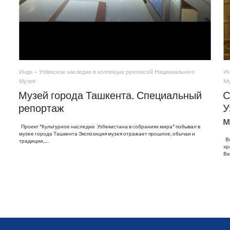
Индо – Узбекское наследие в коллекции рукописей Национального
Ин
Музея
М
Музей города Ташкента. Специальный
С
репортаж
У
м
Проект "Культурное наследие Узбекистана в собраниях мира" побывал в
музее города Ташкента Экспозиция музея отражает прошлое, обычаи и
Ви
традиции,…
хр
Ве