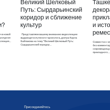
Великий Шелковый
Ташке
Путь: Сырдарьинский
декор
коридор и сближение
прикл
и?
культур
и ист
ремес
ч в новой
Представляем вашему вниманию видеолекцию
аллургия
выдающегося ученого-археолога, доктра Карла
еолекция…
Байпакова на тему “Великий Шелковый Путь:
Совместно с м
Сырдарьинский коридор…
без комментар
сокровищницу 
прикладного…
Присоединяйтесь