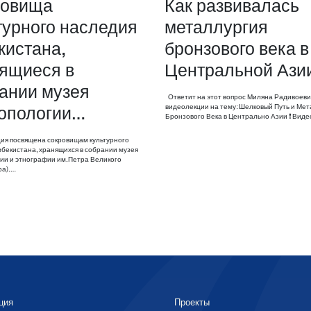
ровища
Как развивалась
турного наследия
металлургия
кистана,
бронзового века в
ящиеся в
Центральной Ази
ании музея
Ответит на этот вопрос Миляна Радивоеви
видеолекции на тему: Шелковый Путь и Мет
опологии…
Бронзового Века в Центрально Азии ❗️ Вид
я посвящена сокровищам культурного
збекистана, хранящихся в собрании музея
ии и этнографии им.Петра Великого
ра).…
ция
Проекты