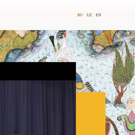
RU
UZ
EN
и
Видеолекторий