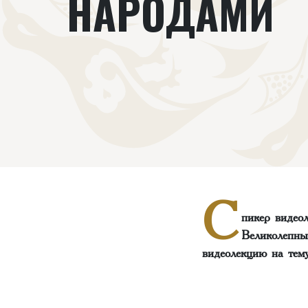
НАРОДАМИ
С
пикер видео
Великолепны
видеолекцию на тем