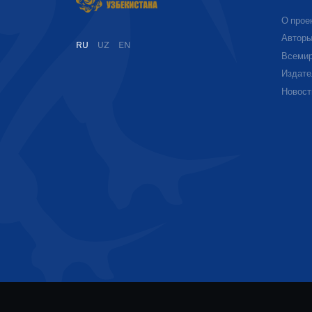
О прое
Автор
RU
UZ
EN
Всемир
Издате
Новост