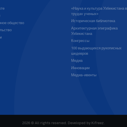
кте
«Наука и культура Узбекистана 
трудах ученых»
ы
Историческая библиотека
ное общество
Архитектурная эпиграфика
льство
Узбекистана
и
Конгрессы
100 выдающихся рукописных
шедевров
Медиа
Инновации
Медиа-ивенты
2026 © All rights reserved. Developed by
Kifreez
.