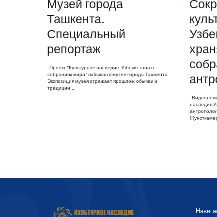
Музей города
Сок
Ташкента.
куль
Специальный
Узбе
репортаж
хран
собр
Проект "Культурное наследие Узбекистана в
собраниях мира" побывал в музее города Ташкента
антр
Экспозиция музея отражает прошлое, обычаи и
традиции,…
Видеолекци
наследия У
антрополог
(Кунсткаме
Навига