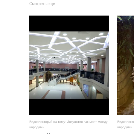
Смотреть еще
Видеолекторий на тему: Искусство как мост между
Видеолекто
народами
народами