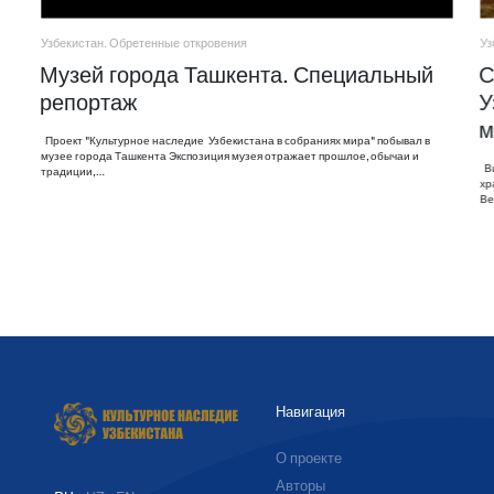
Узбекистан. Обретенные откровения
Уз
Музей города Ташкента. Специальный
С
репортаж
У
м
Проект "Культурное наследие Узбекистана в собраниях мира" побывал в
музее города Ташкента Экспозиция музея отражает прошлое, обычаи и
Ви
традиции,…
хр
Ве
Навигация
О проекте
Авторы