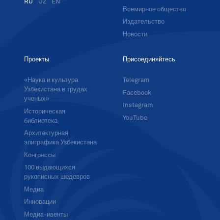
RU
UZ
EN
Всемирное общество
Издательство
Новости
Проекты
Присоединяйтесь
«Наука и культура
Telegram
Узбекистана в трудах
Facebook
ученых»
Instagram
Историческая
YouTube
библиотека
Архитектурная
эпиграфика Узбекистана
Конгрессы
100 выдающихся
рукописных шедевров
Медиа
Инновации
Медиа-ивенты