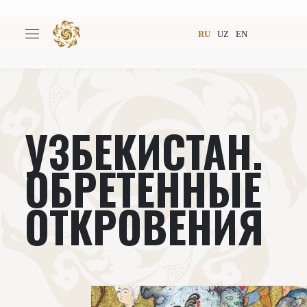
RU
UZ
EN
УЗБЕКИСТАН.
Главная
О проекте
Авторы
Всемирное общество
ОБРЕТЕННЫЕ
Издательство
Новости
ОТКРОВЕНИЯ
Проекты
Подкасты
Книги
Видеолекторий