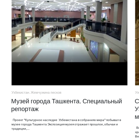
Узбекистан. Жемчужина песков
Уз
Музей города Ташкента. Специальный
С
репортаж
У
м
Проект "Культурное наследие Узбекистана в собраниях мира" побывал в
музее города Ташкента Экспозиция музея отражает прошлое, обычаи и
Ви
традиции,…
хр
Ве