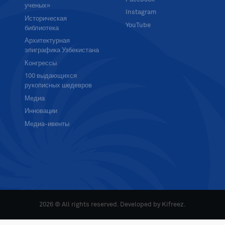
ученых»
Instagram
Историческая
YouTube
библиотека
Архитектурная
эпиграфика Узбекистана
Конгрессы
100 выдающихся
рукописных шедевров
Медиа
Инновации
Медиа-ивенты
2026 © All rights reserved. Developed by
Kifreez
.