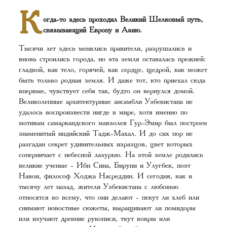
К
огда-то здесь проходил Великий Шелковый путь,
связывающий Европу и Азию.
Тысячи лет здесь менялись правители, разрушались и
вновь строились города, но эта земля оставалась прежней:
гладкой, как тело, горячей, как сердце, щедрой, как может
быть только родная земля. И даже тот, кто приехал сюда
впервые, чувствует себя так, будто он вернулся домой.
Великолепные архитектурные ансамбли Узбекистана не
удалось воспроизвести нигде в мире, хотя именно по
мотивам самаркандского мавзолея Гур-Эмир был построен
знаменитый индийский Тадж-Махал. И до сих пор не
разгадан секрет удивительных изразцов, цвет которых
соперничает с небесной лазурью. На этой земле родились
великие ученые - Ибн Сина, Бируни и Улугбек, поэт
Навои, философ Ходжа Насреддин. И сегодня, как и
тысячу лет назад, жители Узбекистана с любовью
относятся ко всему, что они делают - пекут ли хлеб или
снимают новостные сюжеты, выращивают ли помидоры
или изучают древние рукописи, ткут ковры или