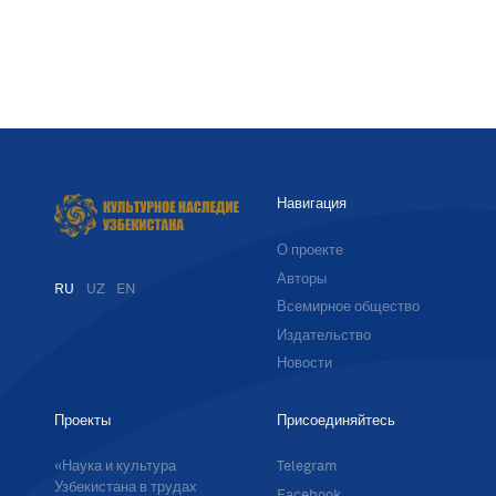
Навигация
О проекте
Авторы
RU
UZ
EN
Всемирное общество
Издательство
Новости
Проекты
Присоединяйтесь
«Наука и культура
Telegram
Узбекистана в трудах
Facebook