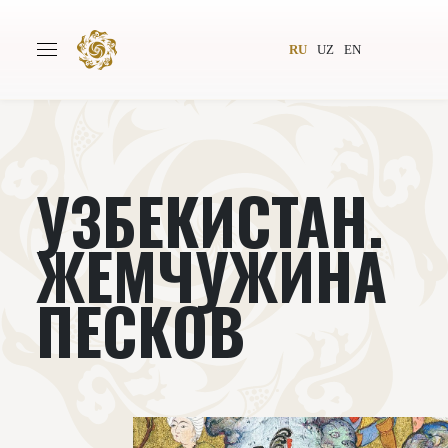
RU
UZ
EN
УЗБЕКИСТАН.
Главная
О проекте
Авторы
Всемирное общество
ЖЕМЧУЖИНА
Издательство
Новости
ПЕСКОВ
Проекты
Подкасты
Книги
Видеолекторий