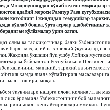
ида Мовароуннаҳрдан кўчиб келган муҳожирлар
екистон адабий мероси Рампур Раза кутубхонас
омли китобнинг I жилдидан темурийлар тарихиг
 ҳамда кўплаб бошқа, ўрта асрлар адабиётининг 
берадиган қўлёзмалар ўрин олган.
қат олим ва тадқиқотчилар, балки Ўзбекистонн
вчи барча маҳаллий ва хорижий ўқувчилар, ёш 
ган. Жаҳонда ўхшаши йўқ ушбу Лойиҳа мустақи
иятлар ва Ўзбекистон Республикаси Президент
бек халқининг маданий, тарихий ва интеллект
бойитиш ҳамда янада кўпайтириш масалаларига
ли амалга оширилмоқда.
ьбом ўқувчилари нашрга илова қилинаётган ма
н диск ёрдамида Ўзбекистоннинг бой маданият
вурларини янада кенгайтиришлари мумкин. Шун