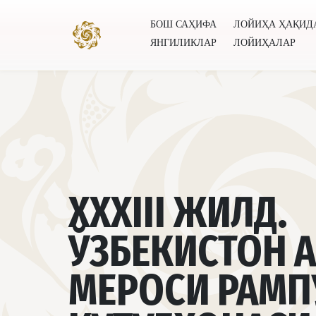
БОШ САҲИФА
ЛОЙИҲА ҲАҚИД
ЯНГИЛИКЛАР
ЛОЙИҲАЛАР
Бош саҳифа
Лойиҳа ҳақида
Муаллифлар
Буту
XXXIII ЖИЛД.
ЎЗБЕКИСТОН 
МЕРОСИ РАМП