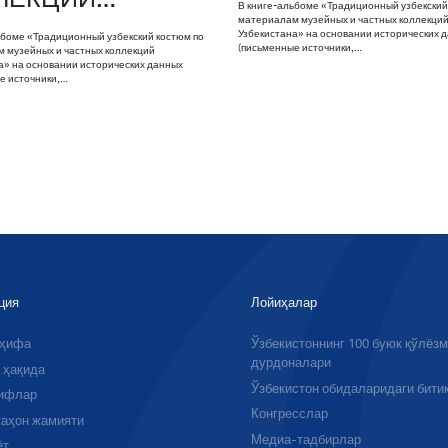
В книге-альбоме «Традиционный узбекский
материалам музейных и частных коллекци
Узбекистана» на основании исторических 
ьбоме «Традиционный узбекский костюм по
(письменные источники,…
 музейных и частных коллекций
а» на основании исторических данных
е источники,…
ция
Лойиҳалар
аҳифа
Ўзбекистоннинг 100 буюк қўлёз
дурдоналари
 ҳақида
Ўзбекистон обидаларидаги бити
ифлар
Конгресслар
аҳон жамияти
Медиа-тадбирлар
ёт