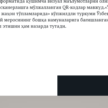
-форматида қўшимча визуал маълумотларни оли
 сканерлашга мўлжалланган QR-кодлар мавжуд.«
 жаҳон тўпламларида» кўпжилдли туркуми Ўзбе
й меросининг бошқа намуналарига бағишланган
 этишни ҳам назарда тутади.