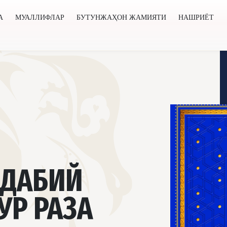
А
МУАЛЛИФЛАР
БУТУНЖАҲОН ЖАМИЯТИ
НАШРИЁТ
нжаҳон жамияти
Нашриёт
Янгиликлар
Лойиҳалар
АДАБИЙ
УР РАЗА