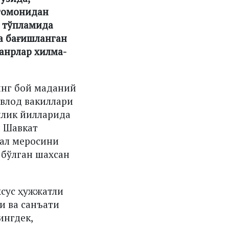
 томонидан
и тўпламида
а бағишланган
жанрлар хилма-
инг бой маданий
авлод вакиллари
ллик йилларида
и Шавкат
уал меросини
 бўлган шахсан
хсус ҳужжатли
и ва санъати
ингдек,