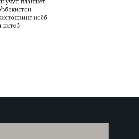
ш учун планшет
Ўзбекистон
кистоннинг ноёб
 китоб-