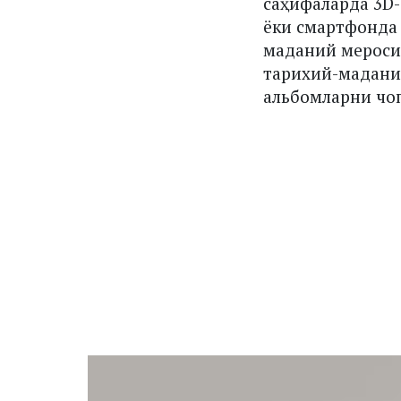
саҳифаларда 3D
ёки смартфонда
маданий мероси
тарихий-мадани
альбомларни чоп