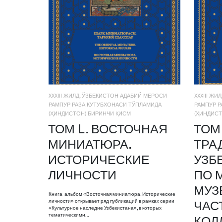
XXXIII ЖИЛД. ЎЗБЕКИСТОН АДАБИЙ МЕРОСИ
XXXIII Ж
РАМПУР РАЗА КУТУБХОНАСИ ТЎПЛАМИДА
РАМПУР Р
(ҲИНДИСТОН) БИРИНЧИ ҚИСМ
(ҲИНДИСТ
ТОМ L. ВОСТОЧНАЯ
ТОМ 
МИНИАТЮРА.
ТРА
ИСТОРИЧЕСКИЕ
УЗБ
ЛИЧНОСТИ
ПО 
МУЗ
Книга-альбом «Восточная миниатюра. Исторические
личности» открывает ряд публикаций в рамках серии
ЧАС
«Культурное наследие Узбекистана», в которых
тематическими…
КОЛ