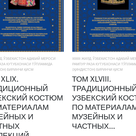
ИЛД. ЎЗБЕКИСТОН АДАБИЙ МЕРОСИ
XXXIII ЖИЛД. ЎЗБЕКИСТОН АДАБИЙ М
АЗА КУТУБХОНАСИ ТЎПЛАМИДА
РАМПУР РАЗА КУТУБХОНАСИ ТЎПЛАМ
ОН) БИРИНЧИ ҚИСМ
(ҲИНДИСТОН) БИРИНЧИ ҚИСМ
XLIX.
ТОМ XLVIII.
ДИЦИОННЫЙ
ТРАДИЦИОННЫ
ЕКСКИЙ КОСТЮМ
УЗБЕКСКИЙ КО
МАТЕРИАЛАМ
ПО МАТЕРИАЛА
ЕЙНЫХ И
МУЗЕЙНЫХ И
ТНЫХ
ЧАСТНЫХ…
ЛЕКЦИЙ…