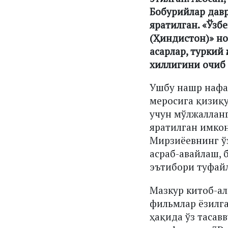
Бобурийлар давр
яратилган. «Ўзб
(Ҳиндистон)» н
асарлар, туркий
хиллигини очиб 
Ушбу нашр нафа
меросига қизиқу
учун мўлжаллан
яратилган имкон
Мирзиёевнинг ўз
асраб-авайлаш, 
эътибори туфай
Мазкур китоб-ал
фильмлар ёзилга
ҳақида ўз тасав