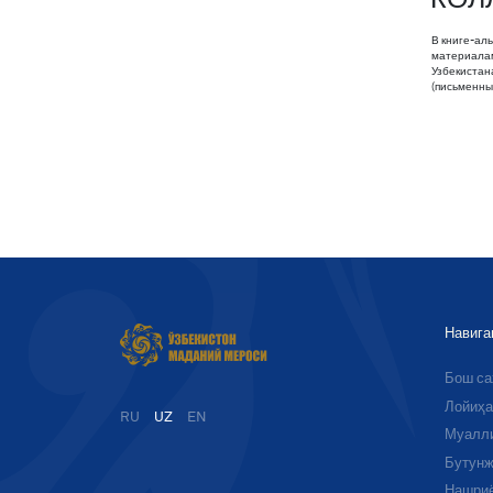
В книге-ал
материалам
Узбекистан
(письменны
Навига
Бош с
Лойиҳа
RU
UZ
EN
Муалл
Бутунж
Нашри