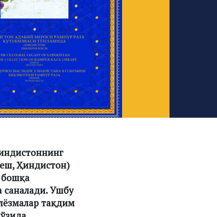
Ҳиндистоннинг
деш, Ҳиндистон)
а бошқа
а саналади. Ушбу
ўлёзмалар тақдим
ўзида,