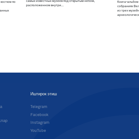
самых известных музеев под открытым небом,
 костюм по
Книга-альбом 
расположенном внутри…
й
собраниях Ве
данных
из трех музей
археологичес
Иштирок этиш
ма
Telegram
Facebook
клар
Instagram
YouTube