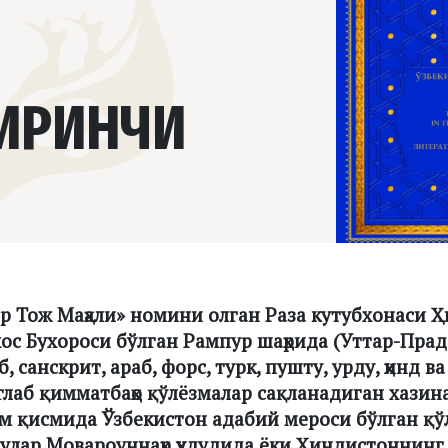
БИРИНЧИ
р Тож Маҳали» номини олган Раза кутубхонаси 
хос Бухороси бўлган Рампур шаҳрида (Уттар-Пра
 санскрит, араб, форс, турк, пушту, урду, ҳинд в
лаб қимматбаҳо қўлёзмалар сақланадиган хазин
м қисмида Ўзбекистон адабий мероси бўлган қ
, улар Мовароуннаҳр ҳудудида ёки Ҳиндистоннинг 