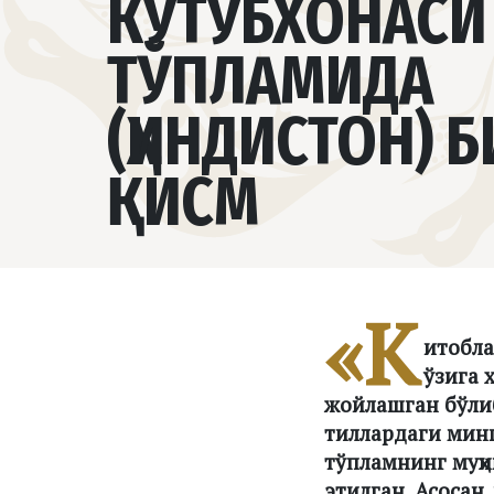
КУТУБХОНАСИ
ТЎПЛАМИДА
(ҲИНДИСТОН) 
ҚИСМ
«К
итобла
ўзига 
жойлашган бўлиб,
тиллардаги минг
тўпламнинг муҳи
этилган. Асосан