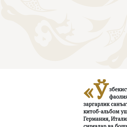
«Ў
збекис
фаолия
заргарлик санъа
китоб-альбом уш
Германия, Итали
сирғалар ва бо