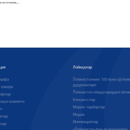
е источники,…
ция
Лойиҳалар
аҳифа
Ўзбекистоннинг 100 буюк қўлёз
дурдоналари
 ҳақида
Ўзбекистон обидаларидаги бити
ифлар
Конгресслар
аҳон жамияти
Медиа-тадбирлар
ёт
Медиа
клар
Инновациялар
алар
«Ўзбекистон фан ва маданияти