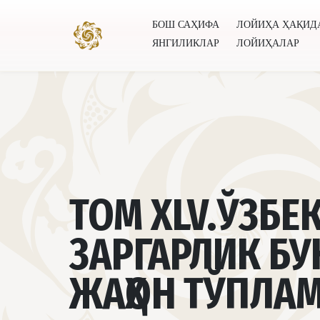
БОШ САҲИФА
ЛОЙИҲА ҲАҚИД
ЯНГИЛИКЛАР
ЛОЙИҲАЛАР
Бош саҳифа
Лойиҳа ҳақида
Муаллифлар
Буту
ТОМ XLV.ЎЗБЕ
ЗАРГАРЛИК Б
ЖАҲОН ТЎПЛА