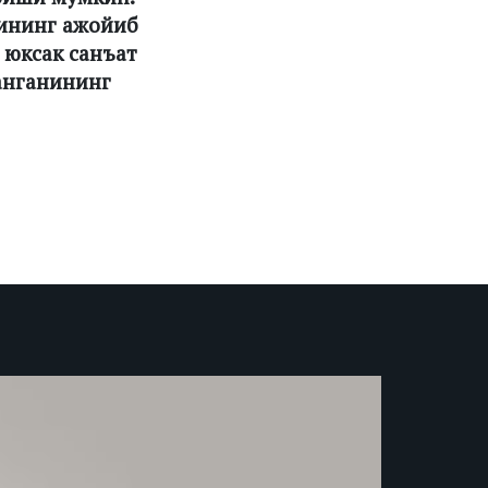
тининг ажойиб
 юксак санъат
анганининг