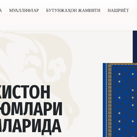
А
МУАЛЛИФЛАР
БУТУНЖАҲОН ЖАМИЯТИ
НАШРИЁТ
нжаҳон жамияти
Нашриёт
Янгиликлар
Лойиҳалар
КИСТОН
УЮМЛАРИ
МЛАРИДА