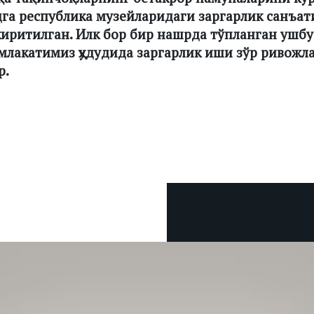
га республика музейларидаги заргарлик санъа
киритилган. Илк бор бир нашрда тўпланган ушбу
млакатимиз ҳудудида заргарлик иши зўр ривожл
р.