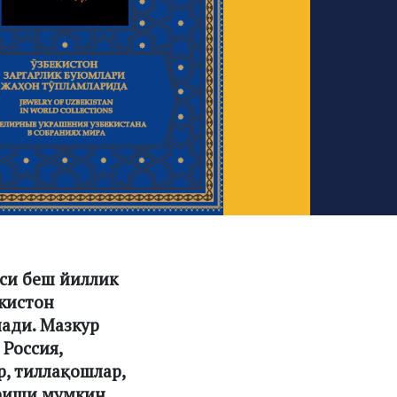
аси беш йиллик
кистон
лади. Мазкур
Россия,
р, тиллақошлар,
риши мумкин.