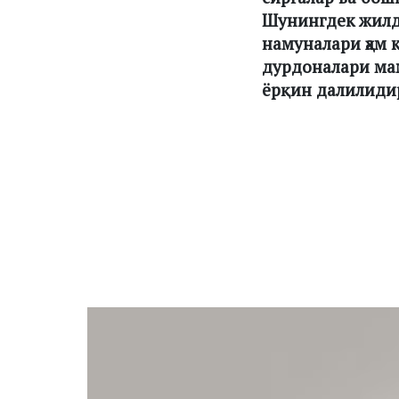
Шунингдек жилд
намуналари ҳам 
дурдоналари ма
ёрқин далилиди