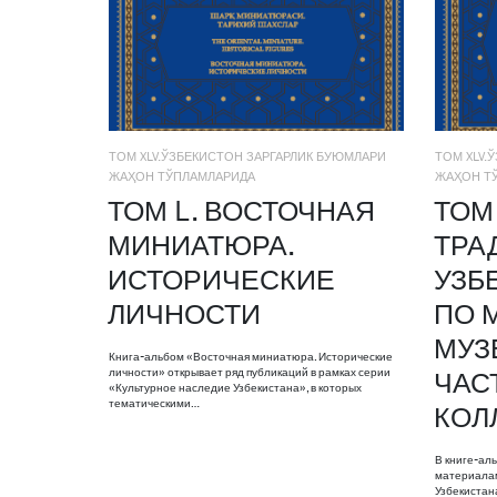
ТОМ XLV.ЎЗБЕКИСТОН ЗАРГАРЛИК БУЮМЛАРИ
ТОМ XLV.
ЖАҲОН ТЎПЛАМЛАРИДА
ЖАҲОН Т
ТОМ L. ВОСТОЧНАЯ
ТОМ 
МИНИАТЮРА.
ТРА
ИСТОРИЧЕСКИЕ
УЗБ
ЛИЧНОСТИ
ПО 
МУЗ
Книга-альбом «Восточная миниатюра. Исторические
личности» открывает ряд публикаций в рамках серии
ЧАС
«Культурное наследие Узбекистана», в которых
тематическими…
КОЛ
В книге-ал
материалам
Узбекистан