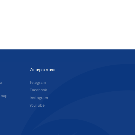
Иштирок этиш
ма
Telegram
Facebook
клар
Instagram
YouTube