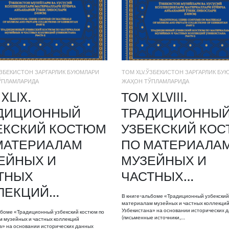
ЎЗБЕКИСТОН ЗАРГАРЛИК БУЮМЛАРИ
ТОМ XLV.ЎЗБЕКИСТОН ЗАРГАРЛИК БУ
ЎПЛАМЛАРИДА
ЖАҲОН ТЎПЛАМЛАРИДА
XLIX.
ТОМ XLVIII.
ДИЦИОННЫЙ
ТРАДИЦИОННЫ
ЕКСКИЙ КОСТЮМ
УЗБЕКСКИЙ КО
МАТЕРИАЛАМ
ПО МАТЕРИАЛА
ЕЙНЫХ И
МУЗЕЙНЫХ И
ТНЫХ
ЧАСТНЫХ…
ЛЕКЦИЙ…
В книге-альбоме «Традиционный узбекский
материалам музейных и частных коллекци
Узбекистана» на основании исторических 
ьбоме «Традиционный узбекский костюм по
(письменные источники,…
 музейных и частных коллекций
а» на основании исторических данных