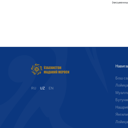
(письменны
Навига
Бош с
Лойиҳа
RU
UZ
EN
Муалл
Бутунж
Нашри
Янгили
Лойиҳ