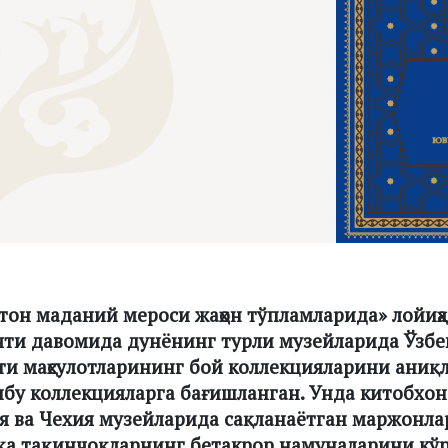
тон маданий мероси жаҳон тўпламларида» лойиҳ
ти давомида дунёнинг турли музейларида Ўзбе
ти маҳсулотларининг бой коллекцияларини аниқ
бу коллекцияларга бағишланган. Унда китобхон 
я ва Чехия музейларида сақланаётган маржонла
шқа тақинчоқларнинг бетакрор намуналарини кў