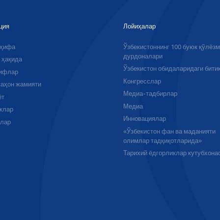
ция
Лойиҳалар
аҳифа
Ўзбекистоннинг 100 буюк қўлёз
дурдоналари
 ҳақида
Ўзбекистон обидаларидаги бити
ифлар
Конгресслар
аҳон жамияти
Медиа-тадбирлар
ёт
Медиа
клар
Инновациялар
алар
«Ўзбекистон фан ва маданияти
олимлар тадқиқотларида»
Тарихий ёдгорликлар кутубхона