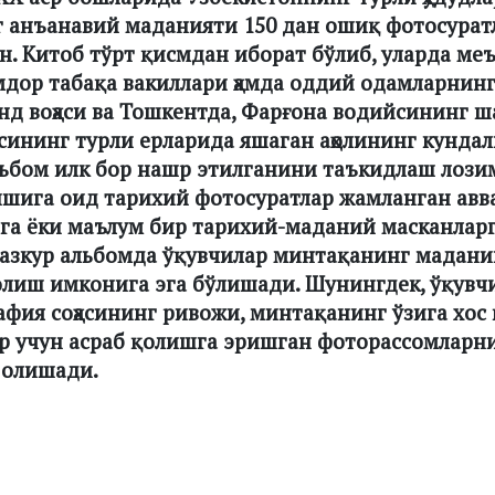
г анъанавий маданияти 150 дан ошиқ фотосурат
. Китоб тўрт қисмдан иборат бўлиб, уларда ме
кмдор табақа вакиллари ҳамда оддий одамларнинг
нд воҳаси ва Тошкентда, Фарғона водийсининг ша
ининг турли ерларида яшаган аҳолининг кундал
льбом илк бор нашр этилганини таъкидлаш лозим
ишига оид тарихий фотосуратлар жамланган авв
рга ёки маълум бир тарихий-маданий масканлар
Мазкур альбомда ўқувчилар минтақанинг мадани
олиш имконига эга бўлишади. Шунингдек, ўқувч
афия соҳасининг ривожи, минтақанинг ўзига хос
ар учун асраб қолишга эришган фоторассомларн
 олишади.