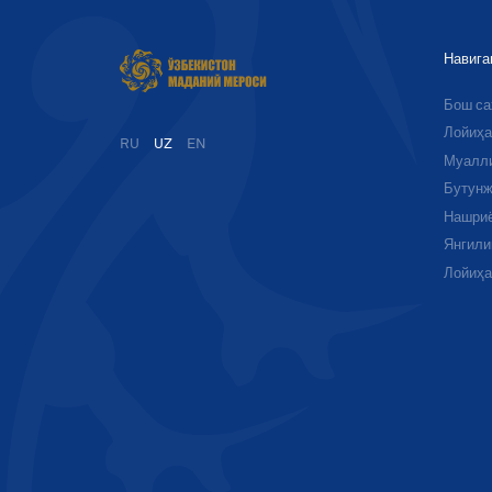
Навига
Бош с
Лойиҳа
RU
UZ
EN
Муалл
Бутунж
Нашри
Янгили
Лойиҳ