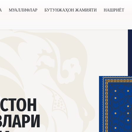
А
МУАЛЛИФЛАР
БУТУНЖАҲОН ЖАМИЯТИ
НАШРИЁТ
нжаҳон жамияти
Нашриёт
Янгиликлар
Лойиҳалар
ИСТОН
ВЛАРИ