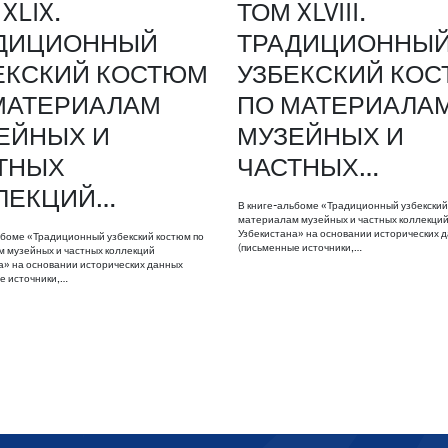
XLIX.
ТОМ XLVIII.
ДИЦИОННЫЙ
ТРАДИЦИОННЫ
ЕКСКИЙ КОСТЮМ
УЗБЕКСКИЙ КО
МАТЕРИАЛАМ
ПО МАТЕРИАЛА
ЕЙНЫХ И
МУЗЕЙНЫХ И
ТНЫХ
ЧАСТНЫХ…
ЛЕКЦИЙ…
В книге-альбоме «Традиционный узбекский
материалам музейных и частных коллекци
Узбекистана» на основании исторических 
ьбоме «Традиционный узбекский костюм по
(письменные источники,…
 музейных и частных коллекций
а» на основании исторических данных
е источники,…