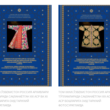
II.ЎЗБЕКИСТОН РОССИЯ АРХИВЛАРИ
ТОМ XXXVII.ЎЗБЕКИСТОН РОССИЯ АР
РИДА САҚЛАНАЁТГАН XIX АСР ВА XX
ТЎПЛАМЛАРИДА САҚЛАНАЁТГАН XIX АС
АРИГА ОИД ТАРИХИЙ
АСР БОШЛАРИГА ОИД ТАРИХИЙ
АТЛАРДА
ФОТОСУРАТЛАРДА