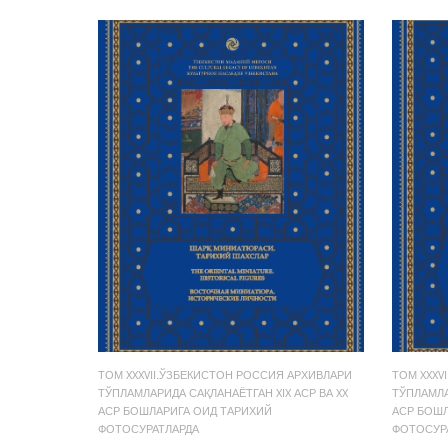
ТОМ XXXVII.ЎЗБЕКИСТОН РОССИЯ АРХИВЛАРИ
ТОМ XXXV
ТЎПЛАМЛАРИДА САҚЛАНАЁТГАН XIX АСР ВА XX
ТЎПЛАМЛА
АСР БОШЛАРИГА ОИД ТАРИХИЙ
АСР БОШЛ
ФОТОСУРАТЛАРДА
ФОТОСУР