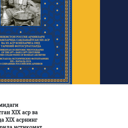
умидаги
ган XIX аср ва
а XIX асрнинг
арида истиқомат