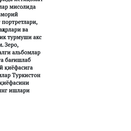
лар мисолида
ъморий
 портретлари,
ҳарлари ва
ик турмуши акс
. Зеро,
алги альбомлар
га бағишлаб
й қиёфасига
илар Туркистон
 қиёфасини
инг ишлари