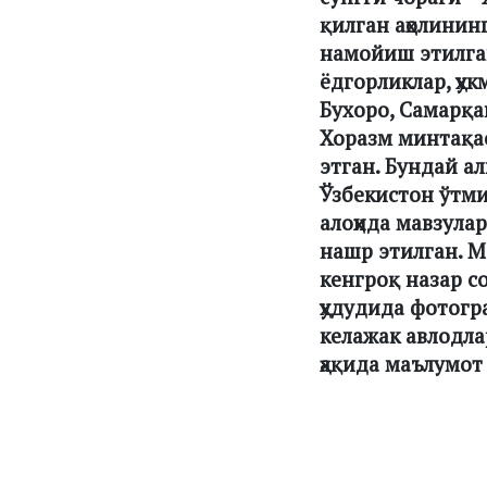
қилган аҳолинин
намойиш этилган
ёдгорликлар, ҳу
Бухоро, Самарқа
Хоразм минтақас
этган. Бундай а
Ўзбекистон ўтм
алоҳида мавзула
нашр этилган. 
кенгроқ назар с
ҳудудида фотогр
келажак авлодл
ҳақида маълумот