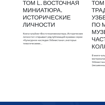
ТОМ L. ВОСТОЧНАЯ
ТОМ 
МИНИАТЮРА.
ТРА
ИСТОРИЧЕСКИЕ
УЗБ
ЛИЧНОСТИ
ПО 
МУЗ
Книга-альбом «Восточная миниатюра. Исторические
личности» открывает ряд публикаций в рамках серии
ЧАС
«Культурное наследие Узбекистана», в которых
тематическими…
КОЛ
В книге-ал
материалам
Узбекистан
(письменны