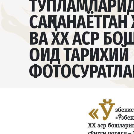
ТЎПЛАМЛАРИ
САҚЛАНАЁТГАН 
ВА XX АСР БО
ОИД ТАРИХИЙ
ФОТОСУРАТЛА
«Ў
збекис
«Ўзбек
XX аср бошлариг
сўнгги чораги –