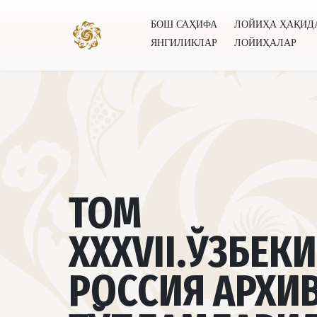
БОШ САҲИФА
ЛОЙИҲА ҲАҚИД
ЯНГИЛИКЛАР
ЛОЙИҲАЛАР
Бош саҳифа
Лойиҳа ҳақида
Муаллифлар
Буту
ТОМ
XXXVII.ЎЗБЕК
РОССИЯ АРХИ