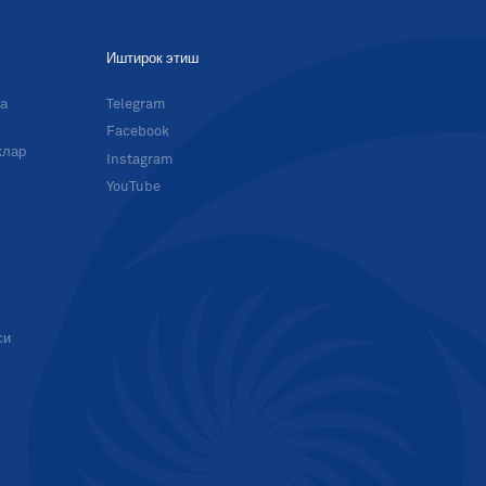
Иштирок этиш
ма
Telegram
Facebook
клар
Instagram
YouTube
си