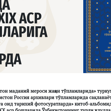
ДА
XIX АСР
ШЛАРИГА
РДА
тон маданий мероси жаҳон тўпламларида» турк
истон Россия архивлари тўпламларида сақланаёт
а оид тарихий фотосуратларда» китоб-альбомид
 ХХ аср бошларида Ўзбекистоннинг турли ҳудудл