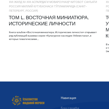
XVII ЖИЛД XV-XVII АСРАЛРДАГИ МОВАРОУНАҲР КИТОБОТ САНЪАТИ
X
РОССИЯ МИЛЛИЙ КУТУБХОНАСИ ТЎПЛАМЛАРИДА (САНКТ-
Р
ПЕТЕРБУРГ, РОССИЯ)
П
ТОМ L. ВОСТОЧНАЯ МИНИАТЮРА.
Т
ИСТОРИЧЕСКИЕ ЛИЧНОСТИ
У
М
Книга-альбом «Восточная миниатюра. Исторические личности» открывает
ряд публикаций в рамках серии «Культурное наследие Узбекистана», в
которых тематическими…
В 
и 
(п
Навигация
Бош саҳифа