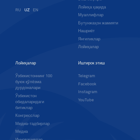
Лойиҳа ҳақида
RU
UZ
EN
Муаллифлар
Бутунжаҳон жамияти
Нашриёт
Янгиликлар
Лойиҳалар
Лойиҳалар
Иштирок этиш
Ўзбекистоннинг 100
Telegram
буюк қўлёзма
Facebook
дурдоналари
Instagram
Ўзбекистон
YouTube
обидаларидаги
битиклар
Конгресслар
Медиа-тадбирлар
Медиа
Инновациялар