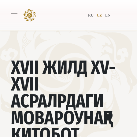
RU
UZ
EN
Бош саҳифа
Лойиҳа ҳақида
XVII ЖИЛД XV-
Муаллифлар
Бутунжаҳон жамияти
XVII
Нашриёт
Янгиликлар
АСРАЛРДАГИ
Лойиҳалар
МОВАРОУНАҲР
КИТОБОТ