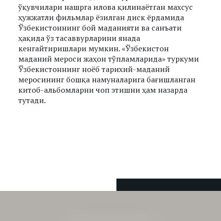
ўқувчилари нашрга илова қилинаётган махсус
ҳужжатли фильмлар ёзилган диск ёрдамида
Ўзбекистоннинг бой маданияти ва санъати
ҳақида ўз тасаввурларини янада
кенгайтиришлари мумкин. «Ўзбекистон
маданий мероси жаҳон тўпламларида» туркуми
Ўзбекистоннинг ноёб тарихий-маданий
меросининг бошқа намуналарига бағишланган
китоб-альбомларни чоп этишни ҳам назарда
тутади.