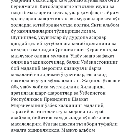
уларнинг сюжетлари ҳам доимо мукаммал очиб
берилмаган. Китоблардаги хаттотлик ёзуви ва
нақш безакларига келсак, улар ҳам фақат айрим
ҳолатларда нашр этилган, юз муқовалари эса кўп
холларда эътибордан четда қолган. Янги альбом
бу камчиликларни тўлдириши лозим.
Шунингдек, ўқувчилар бу дурдона асарлар
қандай қилиб кутубхонага келиб қолганини ва
кимлар томонидан ўрганилгани тўғрисида ҳам
маълумот олиши мумкин. Ушбу нашр нафақат
олим ва тадқиқотчилар, балки Ўзбекистоннинг
бой маданий меросига қизиқувчи барча
маҳаллий ва хорижий ўқувчилар, ёш авлод
вакиллари учун мўлжалланган. Жаҳонда ўхшаши
йўқ ушбу лойиҳа мустақиллик йилларида
яратилган шарт-шароитлар ва Ўзбекистон
Республикаси Президенти Шавкат
Мирзиёевнинг ўзбек халқининг маданий,
тарихий ва интеллектуал меросини асраб-
авайлаш, бойитиш ҳамда янада кўпайтириш
масалаларига бўлган шахсан эътибори туфайли
амалга оширилмоқда. Мазкур альбом