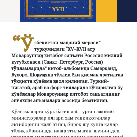
“Ў
збекистон маданий мероси”
туркумидаги “XV–XVII аср
Мовароуннаҳр китобот санъати Росссия миллий
кутубхонаси (Санкт-Петербург, Россия)
тўпламларида” китоб-альбомида Самарқанд,
Бухоро, Шоҳруҳияда тўллиқ ёки қисман яратилган
тўққиста қўлёзма ҳавол қилинган. Туркий-
чиғатой, араб ва форс тилларида кўчирилган бу
қўлёзмлар Мовароуннаҳр китобот санъатининг
энг яхши анъаналари асосида безатилган.
Қўлёзмаларга кўрк бағишлаб турган ажойиб
миниатюралар илгари ҳам тадқиқотчилар
эътиборини жалб этган, бироқ шу кунга қадар
тўлиқ кўринишда нашр этилмаган, шунингдек,